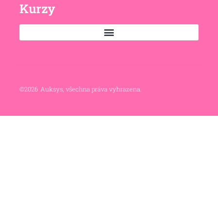
Kurzy
©
2026
Auksys, všechna práva vyhrazena.