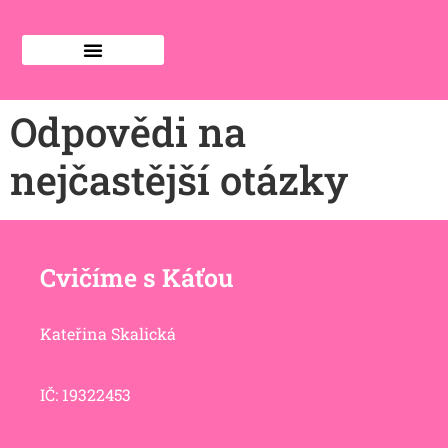
Odpovědi na
nejčastější otázky
Cvičíme s Káťou
Kateřina Skalická
IČ: 19322453